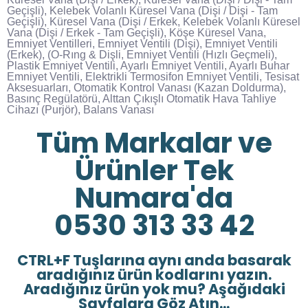
Geçişli), Kelebek Volanlı Küresel Vana (Dişi / Dişi - Tam
Geçişli), Küresel Vana (Dişi / Erkek, Kelebek Volanlı Küresel
Vana (Dişi / Erkek - Tam Geçişli), Köşe Küresel Vana,
Emniyet Ventilleri, Emniyet Ventili (Dişi), Emniyet Ventili
(Erkek), (O-Rıng & Dişli, Emniyet Ventili (Hızlı Geçmeli),
Plastik Emniyet Ventili, Ayarlı Emniyet Ventili, Ayarlı Buhar
Emniyet Ventili, Elektrikli Termosifon Emniyet Ventili, Tesisat
Aksesuarları, Otomatik Kontrol Vanası (Kazan Doldurma),
Basınç Regülatörü, Alttan Çıkışlı Otomatik Hava Tahliye
Cihazı (Purjör), Balans Vanası
Tüm Markalar ve
Ürünler Tek
Numara'da
0530 313 33 42
CTRL+F Tuşlarına aynı anda basarak
aradığınız ürün kodlarını yazın.
Aradığınız ürün yok mu? Aşağıdaki
Sayfalara Göz Atın...