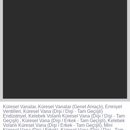
Küresel Vanalar, Küresel Vanalar (Genel Amaçlı), Emniyet
Ventilleri, Küresel Vana (Dişi / Dişi - Tam Geçişli)
Endüstriyel, Kelebek Volanlı Küresel Vana (Dişi / Dişi - Tam
Geçişli) , Küresel Vana (Dişi / Erkek - Tam Geçişli), Kelebek
Volanlı Küresel Vana (Dişi / Erkek - Tam Geçişli), Mini
Küresel Vana (Dişi / Erkek), Küresel Vana (Dişi / Dişi - Tam